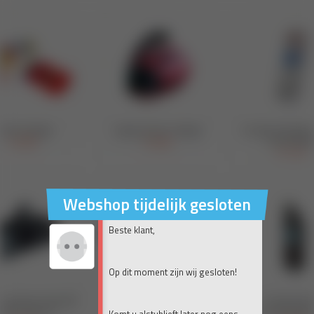
Webshop tijdelijk gesloten
Beste klant,
Op dit moment zijn wij gesloten!