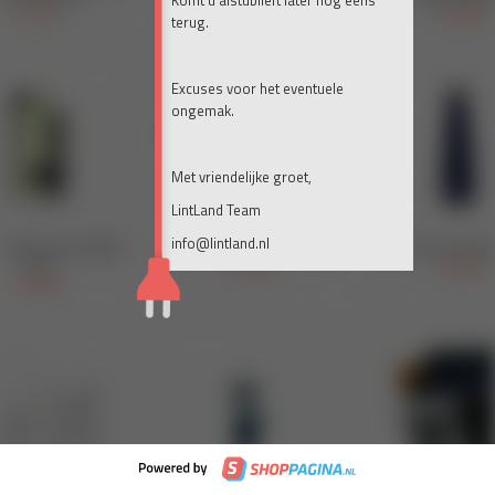
Komt u alstublieft later nog eens
terug.
Excuses voor het eventuele
ongemak.
Met vriendelijke groet,
LintLand Team
info@lintland.nl